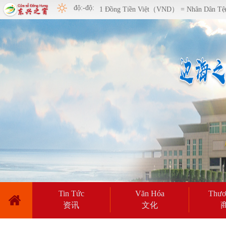
độ:-độ:
1 Đồng Tiền Việt（VND） = Nhân Dân T
Tin Tức
Văn Hóa
Thươ
资讯
文化