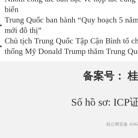
biển
Trung Quốc ban hành “Quy hoạch 5 năm lâ
mới đô thị”
Chủ tịch Trung Quốc Tập Cận Bình tổ c
thống Mỹ Donald Trump thăm Trung Qu
备案号：
桂
Số hồ sơ: IC
桂公网安备 45068