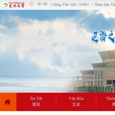
độ:-độ:
1 Đồng Tiền Việt（VND） = Nhân Dân T
Tin Tức
Văn Hóa
Thươ
资讯
文化