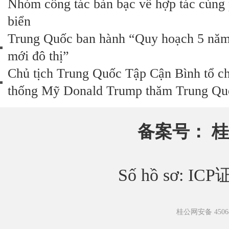
Nhóm công tác bàn bạc về hợp tác cùng p
biển
Trung Quốc ban hành “Quy hoạch 5 năm lâ
mới đô thị”
Chủ tịch Trung Quốc Tập Cận Bình tổ c
thống Mỹ Donald Trump thăm Trung Qu
备案号：
桂
Số hồ sơ: IC
桂公网安备 45068