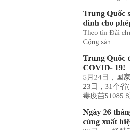
Trung Quốc sẽ
đình cho phé
Theo tin Đài ch
Cộng sản
Trung Quốc đ
COVID- 19!
5月24日，国
23日，31个
毒疫苗51085 
Ngày 26 tháng
cùng xuất hi