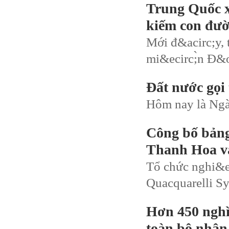
Trung Quốc xâ
kiếm con đườn
Mới đ&acirc;y, t
mi&ecirc;̀n Đ&
Đất nước gọi 
Hôm nay là Ngày
Công bố bảng
Thanh Hoa và
Tổ chức nghi&ec
Quacquarelli S
Hơn 450 nghìn
toàn bộ nhân v