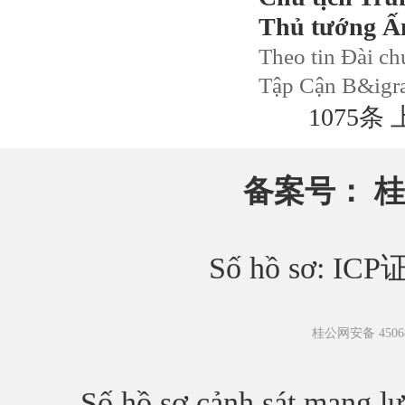
Thủ tướng Ấ
Theo tin Đài ch
Tập Cận B&igrav
1075条
备案号：
桂
Số hồ sơ: IC
桂公网安备 45068
Số hồ sơ cảnh sát mạng 