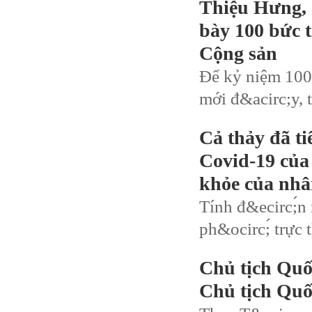
Thiệu Hưng, 
bày 100 bức 
Cộng sản
Để kỷ niệm 100
mới đ&acirc;y,
Cả thảy đã t
Covid-19 của 
khỏe của nhâ
Tính đ&ecirc;́n 
ph&ocirc;́ trực
Chủ tịch Quô
Chủ tịch Quô