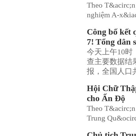
Theo T&acirc;n 
nghiệm A-x&iac
Công bố kết 
7! Tổng dân 
今天上午10
查主要数据结
报，全国人口共1
Hội Chữ Thậ
cho Ấn Độ
Theo T&acirc;n H
Trung Qu&ocirc;
Chủ tịch Tru