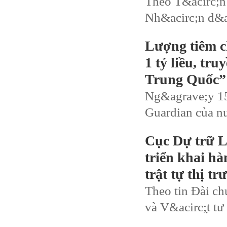
Theo T&acirc;n H
Nh&acirc;n d&ac
Lượng tiêm c
1 tỷ liều, tr
Trung Quốc”
Ng&agrave;y 15
Guardian của n
Cục Dự trữ 
triển khai h
trật tự thị 
Theo tin Đài ch
và V&acirc;̣t tư