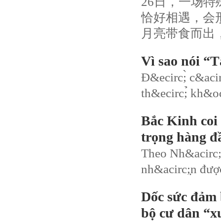
26日，一场
恰好相遇，会
月亮带食而出
Vì sao nói “T
Đ&ecirc;̀ c&acir
th&ecirc;̉ kh&oc
Bắc Kinh coi 
trọng hàng đâ
Theo Nh&acirc;n
nh&acirc;̣n đượ
Dốc sức đảm 
bộ cư dân “xu