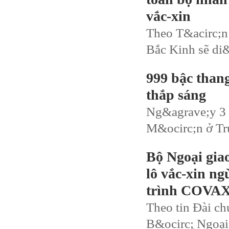
vắc-xin
Theo T&acirc;n H
Bắc Kinh sẽ di&
999 bậc than
thắp sáng
Ng&agrave;y 3 t
M&ocirc;n ở Tr
Bộ Ngoại gia
lô vắc-xin n
trình COVAX h
Theo tin Đài ch
B&ocirc;̣ Ngoạ