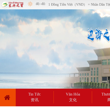
độ:-độ:
1 Đồng Tiền Việt（VND） = Nhân Dân T
Tin Tức
Văn Hóa
Thươ
资讯
文化