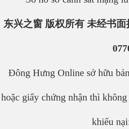
东兴之窗 版权所有 未经书面
077
Đông Hưng Online sở hữu bản 
hoặc giấy chứng nhận thì không 
khiếu nạ